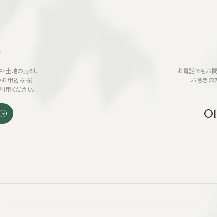
せ
・土地の売却、
お電話でもお問
のお申込み等)
お急ぎの
利用ください。
01