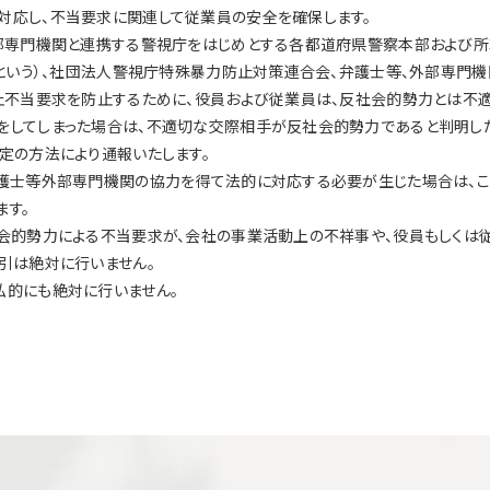
対応し、不当要求に関連して従業員の安全を確保します。
外部専門機関と連携する警視庁をはじめとする各都道府県警察本部および
」という）、社団法人警視庁特殊暴力防止対策連合会、弁護士等、外部専門
止不当要求を防止するために、役員および従業員は、反社会的勢力とは不適
をしてしまった場合は、不適切な交際相手が反社会的勢力であると判明し
定の方法により通報いたします。
弁護士等外部専門機関の協力を得て法的に対応する必要が生じた場合は、こ
ます。
社会的勢力による不当要求が、会社の事業活動上の不祥事や、役員もしくは
引は絶対に行いません。
私的にも絶対に行いません。