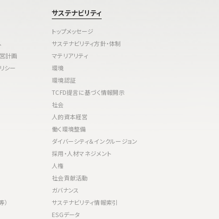
サステナビリティ
トップメッセージ
へ
サステナビリティ方針・体制
経営計画
マテリアリティ
リシー
環境
環境認証
TCFD提言に基づく情報開示
社会
人的資本経営
働く環境整備
ダイバーシティ＆インクルージョン
採用・人材マネジメント
人権
社会貢献活動
ガバナンス
等）
サステナビリティ情報索引
ESGデータ