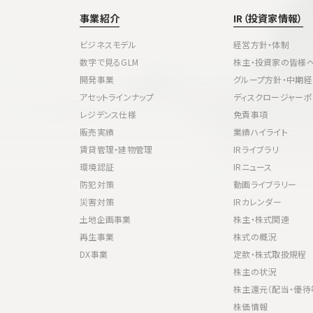
事業紹介
IR（投資家情報）
ビジネスモデル
経営方針・体制
数字で見るGLM
株主・投資家の皆様
開発事業
グループ方針・中期
アセットラインナップ
ディスクロージャーポ
レジデンス仕様
免責事項
販売実績
業績ハイライト
賃貸管理・建物管理
IRライブラリ
環境認証
IRニュース
防犯対策
動画ライブラリー
災害対策
IRカレンダー
土地企画事業
株主・株式関連
再生事業
株式の概況
DX事業
定款・株式取扱規程
株主の状況
株主還元（配当・優待
株価情報