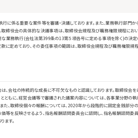
執行に係る重要な案件等を審議・決議しております。また、業務執行部門か
す。取締役会の具体的な決議事項は、取締役会規程及び職務権限規程にお
要な業務執行(会社法第399条の13第５項各号に定める事項を除く)の決定
定款に定めており、その委任事項の範囲は、取締役会規程及び職務権限規
は、会社の持続的な成長に不可欠なものと認識しております。取締役会を
とともに、経営会議等で審議された議案内容については、各事業分野の執
また、取締役個々の報酬については、2020年から段階的に固定金銭部分
株価等を反映させるよう、指名報酬諮問委員会に諮問し、指名報酬諮問委
ります。