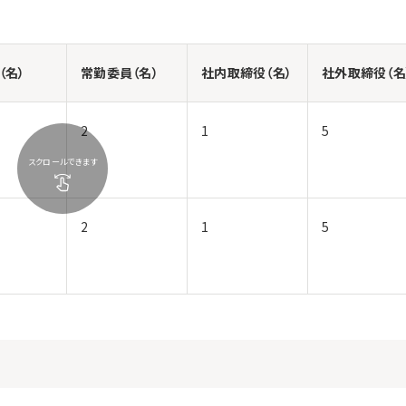
（名）
常勤委員（名）
社内取締役（名）
社外取締役（名
2
1
5
スクロールできます
2
1
5