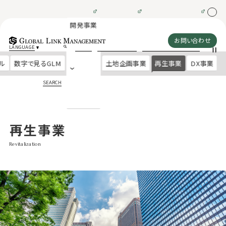
開発事業
お問い合わせ
LANGUAGE
ル
数字で見るGLM
土地企画事業
再生事業
DX事業
SEARCH
再生事業
Revitalization