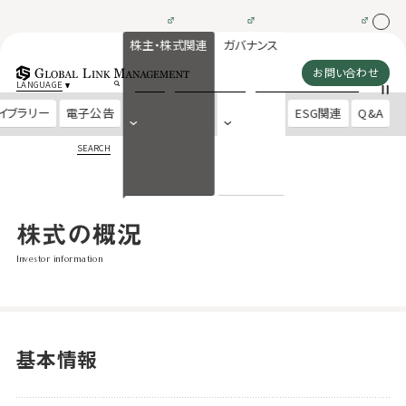
株主・株式関連
ガバナンス
お問い合わせ
LANGUAGE
イブラリー
電子公告
ESG関連
Q&A
SEARCH
株式の概況
Investor information
基本情報