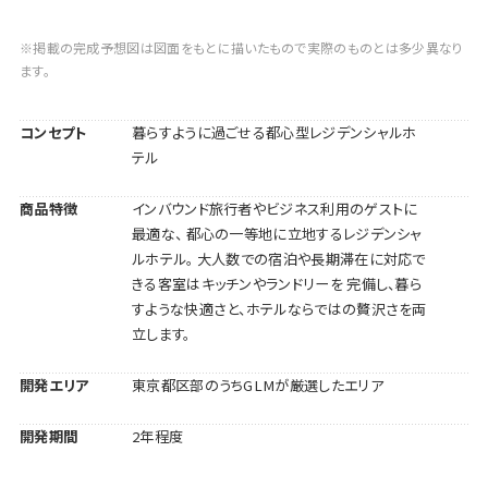
※掲載の完成予想図は図面をもとに描いたもので実際のものとは多少異なり
ます。
コンセプト
暮らすように過ごせる都心型レジデンシャルホ
テル
商品特徴
インバウンド旅行者やビジネス利用のゲストに
最適な、 都心の一等地に立地するレジデンシャ
ルホテル。 大人数での宿泊や長期滞在に対応で
きる客室はキッチンやランドリーを 完備し、暮ら
すような快適さと、ホテルならではの贅沢さを両
立します。
開発エリア
東京都区部のうちGLMが厳選したエリア
開発期間
2年程度