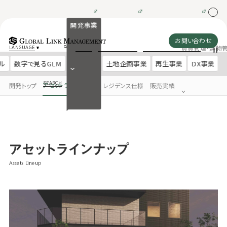
開発事業
お問い合わせ
賃貸管理・建物
LANGUAGE
ル
数字で見るGLM
土地企画事業
再生事業
DX事業
SEARCH
アセットラインナップ
開発トップ
レジデンス仕様
販売実績
アセットラインナップ
Assets Lineup