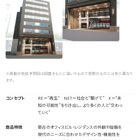
※掲載の完成予想図は図面をもとに描いたもので実際のものとは多少異なり
ます。
コンセプト
RE＝“再生” NET＝社会と“繋げて” X＝“未
知の可能性”を引き出し、 より多くの人と“交わっ
ていく”
商品特徴
築古のオフィスビル・レジデンスの外観や設備を
現代のニーズに合わせたデザイン性・機能性を