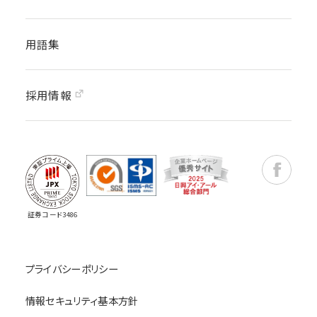
用語集
採用情報
Faceboo
証券コード3486
プライバシーポリシー
情報セキュリティ基本方針