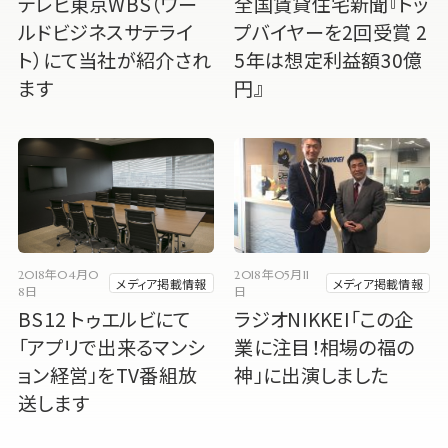
テレビ東京WBS（ワー
全国賃貸住宅新聞『トッ
ルドビジネスサテライ
プバイヤーを2回受賞 2
ト）にて当社が紹介され
5年は想定利益額30億
ます
円』
2018年04月0
2018年05月11
メディア掲載情報
メディア掲載情報
8日
日
BS12 トゥエルビにて
ラジオNIKKEI「この企
「アプリで出来るマンシ
業に注目！相場の福の
ョン経営」をTV番組放
神」に出演しました
送します