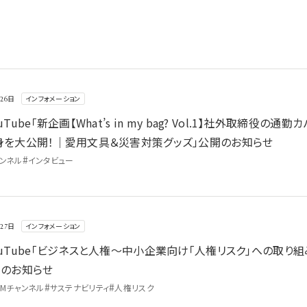
g? Vol.1】社外取締役の通勤カバンの中身を大公開！｜愛用文具＆災害対策グッズ
インフォメーション
月26日
Tube「新企画【What’s in my bag? Vol.1】社外取締役の通勤カ
身を大公開！｜愛用文具＆災害対策グッズ」公開のお知らせ
#
ャンネル
インタビュー
権リスク」への取り組み～」公開のお知らせ
インフォメーション
月27日
uTube「ビジネスと人権～中小企業向け「人権リスク」への取り組
開のお知らせ
#
#
LMチャンネル
サステナビリティ
人権リスク