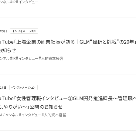
#
#
ャンネル
IR
インタビュー
挫折と挑戦”の20年」公開のお知らせ
インフォメーション
月09日
uTube「上場企業の創業社長が語る｜GLM“挫折と挑戦”の20年
お知らせ
#
#
#
ャンネル
IR
インタビュー
人的資本経営
発推進課長～管理職への迷いと、やりがい～」公開のお知らせ
インフォメーション
月23日
ouTube「女性管理職インタビュー②GLM開発推進課長～管理職
と、やりがい～」公開のお知らせ
#
#
LMチャンネル
インタビュー
人的資本経営
員と上司の本音インタビュー～」公開のお知らせ