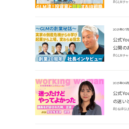
#
GLMチ
公式YouTube「上場企業の創業社長が語る｜GLM“
2025年07
公式Yo
公開の
#
GLMチ
公式YouTube「女性管理職インタビュー②GLM開
2025年06
公式Y
の迷い
#
#
D&I
G
公式YouTube「男性の育休って実際どう？～男性社