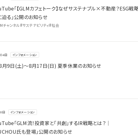
uTube「【GLMカフェトーク】なぜサステナブル×不動産？ESG戦
に迫る」公開のお知らせ
#
#
LMチャンネル
サステナビリティ
社会
せ
インフォメーション
月04日
年8月9日(土)～8月17日(日) 夏季休業のお知らせ
略とは？｜DAIBOUCHOU氏も登場」公開のお知らせ
インフォメーション
11日
uTube「GLM流！投資家と「共創」するIR戦略とは？｜
OUCHOU氏も登場」公開のお知らせ