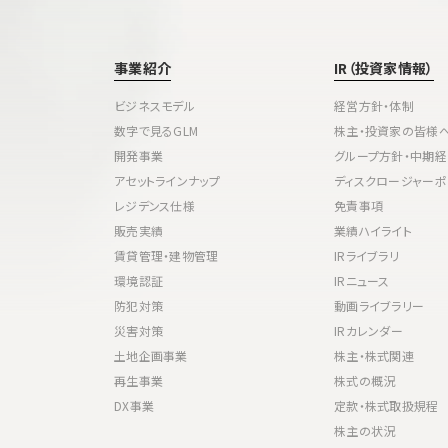
事業紹介
IR（投資家情報）
ビジネスモデル
経営方針・体制
数字で見るGLM
株主・投資家の皆様
開発事業
グループ方針・中期
アセットラインナップ
ディスクロージャーポ
レジデンス仕様
免責事項
販売実績
業績ハイライト
賃貸管理・建物管理
IRライブラリ
環境認証
IRニュース
防犯対策
動画ライブラリー
災害対策
IRカレンダー
土地企画事業
株主・株式関連
再生事業
株式の概況
DX事業
定款・株式取扱規程
株主の状況