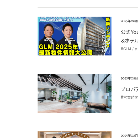
公式YouTube「【GLM最新物件】新築レジデンス
2025年08
公式Yo
＆ホテ
#
GLMチ
プロパティマネジメント事業部 営業時間変更のお知
2025年08
プロパ
#
営業時
公式YouTube「【GLMカフェトーク】なぜサステナ
2025年08