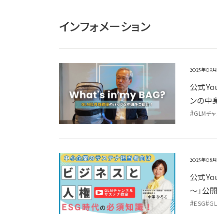
インフォメーション
公式YouTube「新企画【What’s in my ba
2025年09
公式You
ンの中
#
GLMチ
公式YouTube「ビジネスと人権～中小企業向け「人
2025年08
公式Yo
～」公
#
#
ESG
G