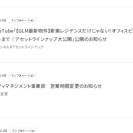
だけじゃない！オフィスビル＆ホテルまで｜アセットラインナップ大公開」公開の
インフォメーション
月25日
uTube「【GLM最新物件】新築レジデンスだけじゃない！オフィス
ルまで｜アセットラインナップ大公開」公開のお知らせ
#
ャンネル
アセットラインナップ
らせ
インフォメーション
月22日
ティマネジメント事業部 営業時間変更のお知らせ
間変更
ブル×不動産？ESG戦略と原点に迫る」公開のお知らせ
インフォメーション
月04日