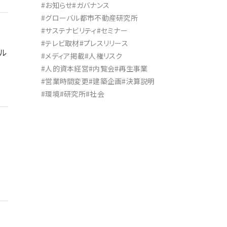
#お知らせ
#ガバナンス
#グローバル都市不動産研究所
お知らせ
#サステナビリティ
#セミナー
#テレビ取材
#プレスリリース
ビル
#メディア掲載
#人権リスク
#人的資本経営
#内覧会
#再生事業
#営業時間変更
#建築企画
#決算説明
#環境
#研究所
#社会