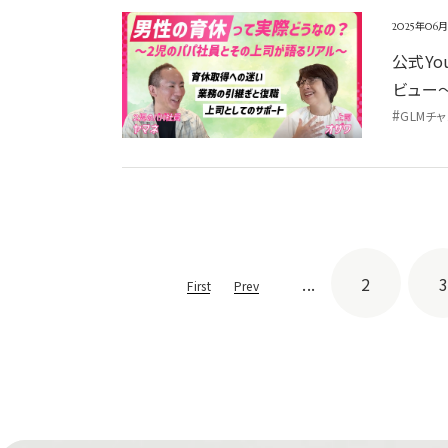
2025年06月
公式Y
ビュー
#
GLMチ
...
2
3
First
Prev