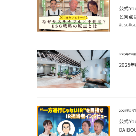
公式Yo
と原点
#
#
ESG
G
2025年8月9日(土)～8月17日(日) 夏季休業のお知ら
2025年08
2025
公式YouTube「GLM流！投資家と「共創」するIR戦
2025年07月
公式Yo
DAIB