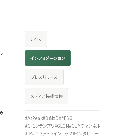
」公開のお知らせ
すべて
バ
インフォメーション
プレスリリース
メディア掲載情報
み
#AtPeak
#D&I
#DX
#ESG
#G-1グランプリ
#GLCM
#GLMチャンネル
#IR
#アセットラインナップ
#インタビュー