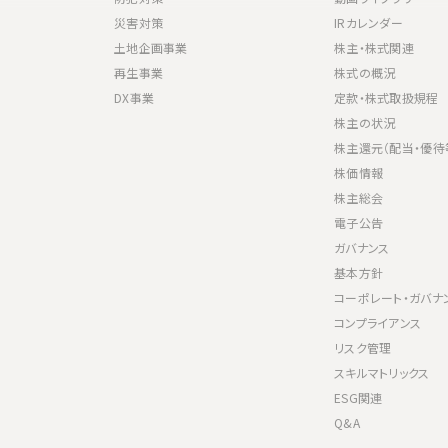
災害対策
IRカレンダー
土地企画事業
株主・株式関連
再生事業
株式の概況
DX事業
定款・株式取扱規程
株主の状況
株主還元（配当・優待
株価情報
株主総会
電子公告
ガバナンス
基本方針
コーポレート・ガバナ
コンプライアンス
リスク管理
スキルマトリックス
ESG関連
Q&A