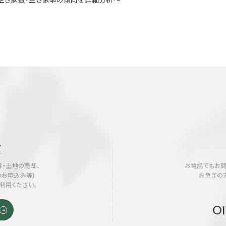
せ
・土地の売却、
お電話でもお問
のお申込み等)
お急ぎの
利用ください。
01