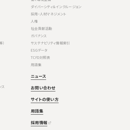
ダイバーシティ＆インクルージョン
採用・人材マネジメント
人権
社会貢献活動
ガバナンス
等）
サステナビリティ情報索引
ESGデータ
TCFD対照表
用語集
ニュース
ンス
お問い合わせ
サイトの使い方
用語集
採用情報