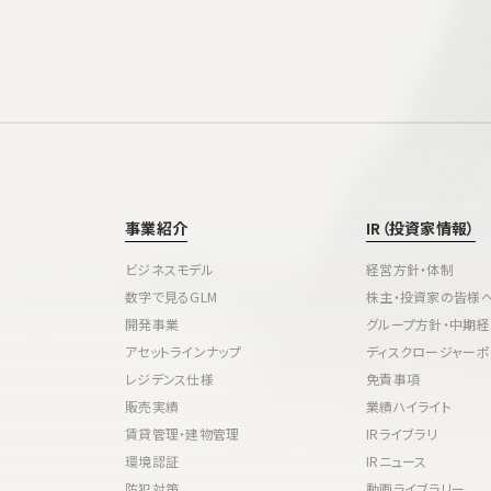
事業紹介
IR（投資家情報）
ビジネスモデル
経営方針・体制
数字で見るGLM
株主・投資家の皆様
開発事業
グループ方針・中期
アセットラインナップ
ディスクロージャーポ
レジデンス仕様
免責事項
販売実績
業績ハイライト
賃貸管理・建物管理
IRライブラリ
環境認証
IRニュース
防犯対策
動画ライブラリー