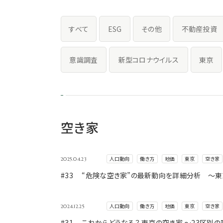
すべて
ESG
その他
不動産投資
意識調査
新型コロナウイルス
東京
空き家
人口動向
働き方
地価
東京
空き家
2025.04.23
#33 “危険な空き家”の最新動向を詳細分析 ～
人口動向
働き方
地価
東京
空き家
2024.12.25
#31 これからどうなる？ 東京の空き家 ～23区